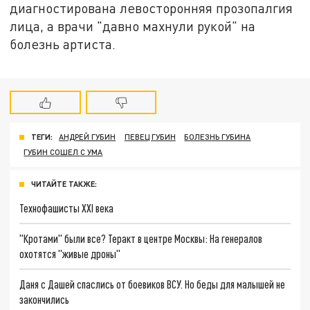
диагностирована левосторонняя прозопалгия
лица, а врачи "давно махнули рукой" на
болезнь артиста.
ТЕГИ:
АНДРЕЙ ГУБИН
ПЕВЕЦ ГУБИН
БОЛЕЗНЬ ГУБИНА
ГУБИН СОШЕЛ С УМА
ЧИТАЙТЕ ТАКЖЕ:
Технофашисты XXI века
"Кротами" были все? Теракт в центре Москвы: На генералов
охотятся "живые дроны"
Даня с Дашей спаслись от боевиков ВСУ. Но беды для малышей не
закончились