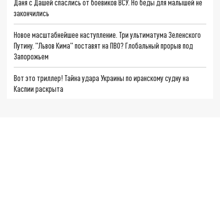
Даня с Дашей спаслись от боевиков ВСУ. Но беды для малышей не
закончились
Новое масштабнейшее наступление. Три ультиматума Зеленского
Путину. "Львов Кима" поставят на ПВО? Глобальный прорыв под
Запорожьем
Вот это триллер! Тайна удара Украины по иранскому судну на
Каспии раскрыта