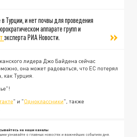
в Турции, и нет почвы для проведения
бюрократическом аппарате групп и
ет
эксперта РИА Новости.
канского лидера Джо Байдена сейчас
зможно, она может радоваться, что ЕС потерял
, как Турция.
ье"!
такте
" и "
Одноклассники
", также
.
сывайтесь на наши каналы
ыми узнавайте о главных новостях и важнейших событиях дня.