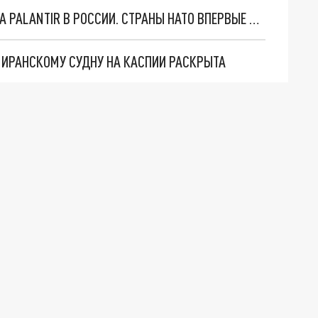
"ОЧЕНЬ ПЛОХИЕ НОВОСТИ": БОЛЬШАЯ ОШИБКА PALANTIR В РОССИИ. СТРАНЫ НАТО ВПЕРВЫЕ ЗА СВО ОСТАНОВИЛИ ПОСТАВКИ ОРУЖИЯ. ВСУ ТЕРЯЮТ ПРИГРАНИЧЬЕ?
О ИРАНСКОМУ СУДНУ НА КАСПИИ РАСКРЫТА