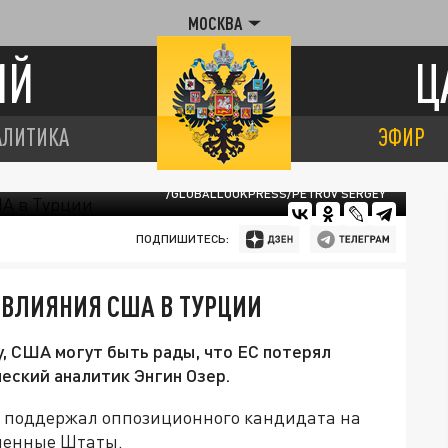
МОСКВА
ИЙ
Ц
АЛИТИКА
ЭФИР
/GLOBALLOOKPRESS/PETROV SERGEY
ПОДПИШИТЕСЬ:
 ВЛИЯНИЯ США В ТУРЦИИ
у, США могут быть рады, что ЕС потерял
еский аналитик Энгин Озер.
з поддержал оппозиционного кандидата на
иненные Штаты.