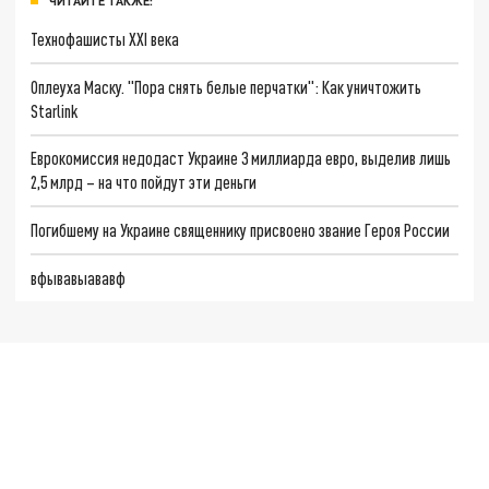
ЧИТАЙТЕ ТАКЖЕ:
Технофашисты XXI века
Оплеуха Маску. "Пора снять белые перчатки": Как уничтожить
Starlink
Еврокомиссия недодаст Украине 3 миллиарда евро, выделив лишь
2,5 млрд – на что пойдут эти деньги
Погибшему на Украине священнику присвоено звание Героя России
вфывавыававф