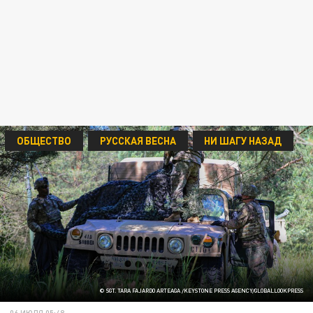
ОБЩЕСТВО
РУССКАЯ ВЕСНА
НИ ШАГУ НАЗАД
© SGT. TARA FAJARDO ARTEAGA /KEYSTONE PRESS AGENCY/GLOBALLOOKPRESS
06 ИЮЛЯ 05:48