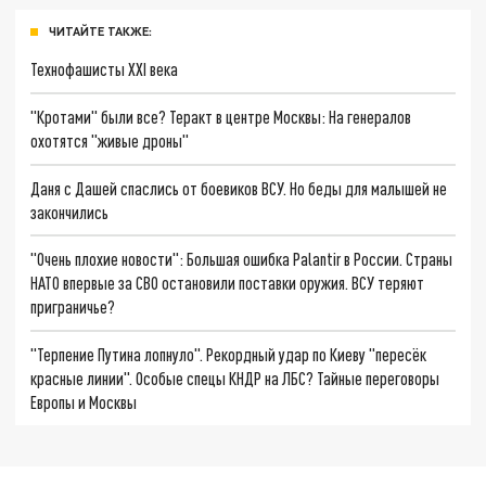
ЧИТАЙТЕ ТАКЖЕ:
Технофашисты XXI века
"Кротами" были все? Теракт в центре Москвы: На генералов
охотятся "живые дроны"
Даня с Дашей спаслись от боевиков ВСУ. Но беды для малышей не
закончились
"Очень плохие новости": Большая ошибка Palantir в России. Страны
НАТО впервые за СВО остановили поставки оружия. ВСУ теряют
приграничье?
"Терпение Путина лопнуло". Рекордный удар по Киеву "пересёк
красные линии". Особые спецы КНДР на ЛБС? Тайные переговоры
Европы и Москвы