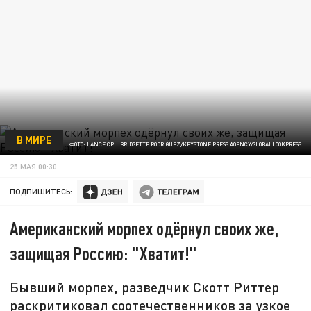
В МИРЕ
ФОТО: LANCE CPL. BRIDGETTE RODRIGUEZ/KEYSTONE PRESS AGENCY/GLOBALLOOKPRESS
25 МАЯ 00:30
ПОДПИШИТЕСЬ:
Американский морпех одёрнул своих же,
защищая Россию: "Хватит!"
Бывший морпех, разведчик Скотт Риттер
раскритиковал соотечественников за узкое