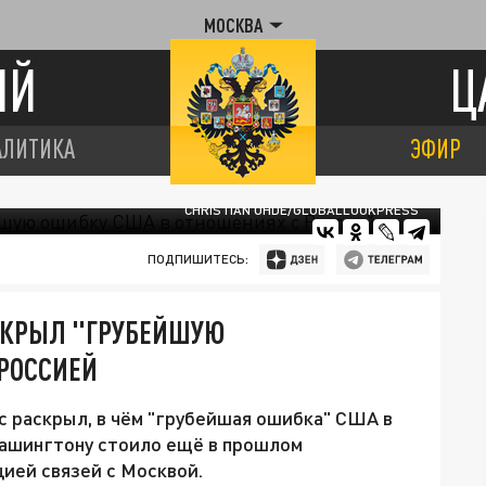
МОСКВА
ИЙ
Ц
АЛИТИКА
ЭФИР
CHRISTIAN OHDE/GLOBALLOOKPRESS
ПОДПИШИТЕСЬ:
СКРЫЛ "ГРУБЕЙШУЮ
 РОССИЕЙ
 раскрыл, в чём "грубейшая ошибка" США в
Вашингтону стоило ещё в прошлом
ией связей с Москвой.