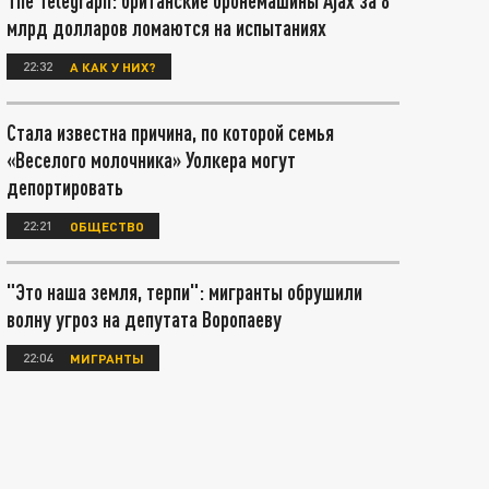
The Telegraph: британские бронемашины Ajax за 8
млрд долларов ломаются на испытаниях
22:32
А КАК У НИХ?
Стала известна причина, по которой семья
«Веселого молочника» Уолкера могут
депортировать
22:21
ОБЩЕСТВО
"Это наша земля, терпи": мигранты обрушили
волну угроз на депутата Воропаеву
22:04
МИГРАНТЫ