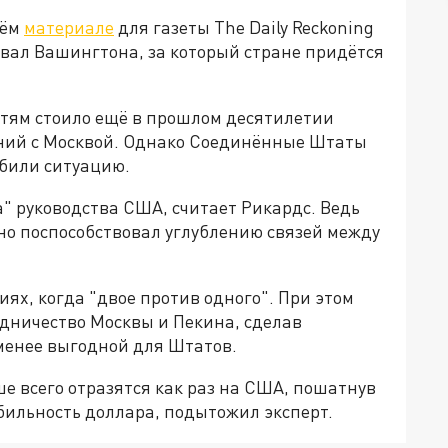
оём
материале
для газеты The Daily Reckoning
овал Вашингтона, за который стране придётся
стям стоило ещё в прошлом десятилетии
ний с Москвой. Однако Соединённые Штаты
губили ситуацию.
" руководства США, считает Рикардс. Ведь
но поспособствовал углублению связей между
иях, когда "двое против одного". При этом
удничество Москвы и Пекина, сделав
менее выгодной для Штатов.
е всего отразятся как раз на США, пошатнув
бильность доллара, подытожил эксперт.