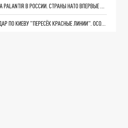
"ОЧЕНЬ ПЛОХИЕ НОВОСТИ": БОЛЬШАЯ ОШИБКА PALANTIR В РОССИИ. СТРАНЫ НАТО ВПЕРВЫЕ ЗА СВО ОСТАНОВИЛИ ПОСТАВКИ ОРУЖИЯ. ВСУ ТЕРЯЮТ ПРИГРАНИЧЬЕ?
"ТЕРПЕНИЕ ПУТИНА ЛОПНУЛО". РЕКОРДНЫЙ УДАР ПО КИЕВУ "ПЕРЕСЁК КРАСНЫЕ ЛИНИИ". ОСОБЫЕ СПЕЦЫ КНДР НА ЛБС? ТАЙНЫЕ ПЕРЕГОВОРЫ ЕВРОПЫ И МОСКВЫ