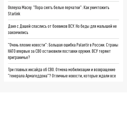
Оплеуха Маску. "Пора снять белые перчатки": Как уничтожить
Starlink
Даня с Дашей спаслись от боевиков ВСУ. Но беды для малышей не
закончились
"Очень плохие новости": Большая ошибка Palantir в России. Страны
НАТО впервые за СВО остановили поставки оружия. ВСУ теряют
приграничье?
Три главных инсайда об СВО. Отмена мобилизации и возвращение
"генерала Армагеддона"? Отличные новости, которые ждали все