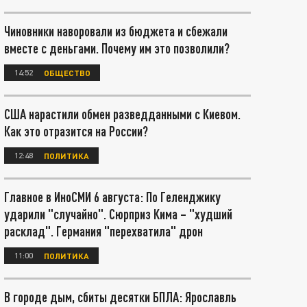
Чиновники наворовали из бюджета и сбежали
вместе с деньгами. Почему им это позволили?
14:52
ОБЩЕСТВО
США нарастили обмен разведданными с Киевом.
Как это отразится на России?
12:48
ПОЛИТИКА
Главное в ИноСМИ 6 августа: По Геленджику
ударили "случайно". Сюрприз Кима – "худший
расклад". Германия "перехватила" дрон
11:00
ПОЛИТИКА
В городе дым, сбиты десятки БПЛА: Ярославль