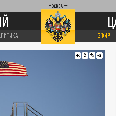
МОСКВА
ИЙ
Ц
АЛИТИКА
ЭФИР