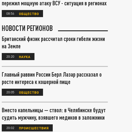
пережил мощную атаку ВСУ - ситуация в регионах
08:56
ОБЩЕСТВО
НОВОСТИ РЕГИОНОВ
Британский физик рассчитал сроки гибели жизни
на Земле
20:20
НАУКА
Главный раввин России Берл Лазар рассказал о
росте интереса к кошерной пище
20:05
ОБЩЕСТВО
Вместо капельницы — ствол: в Челябинске будут
судить мужчину, взявшего медиков в заложники
20:02
ПРОИСШЕСТВИЯ