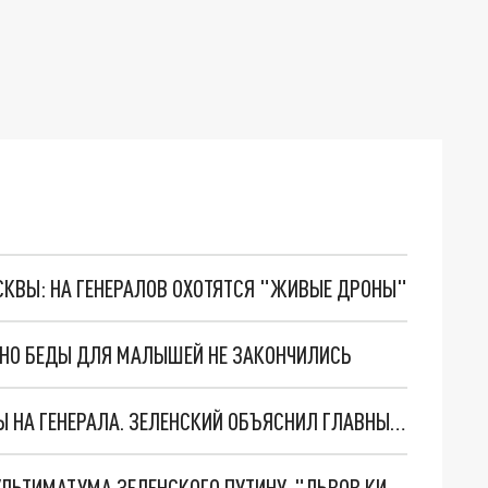
ОСКВЫ: НА ГЕНЕРАЛОВ ОХОТЯТСЯ "ЖИВЫЕ ДРОНЫ"
. НО БЕДЫ ДЛЯ МАЛЫШЕЙ НЕ ЗАКОНЧИЛИСЬ
"МЫ ВАС ЗАСТАВИМ": ЖУТКИЕ ДЕТАЛИ ОХОТЫ НА ГЕНЕРАЛА. ЗЕЛЕНСКИЙ ОБЪЯСНИЛ ГЛАВНЫЙ СМЫСЛ ТЕРАКТА В ЦЕНТРЕ МОСКВЫ
НОВОЕ МАСШТАБНЕЙШЕЕ НАСТУПЛЕНИЕ. ТРИ УЛЬТИМАТУМА ЗЕЛЕНСКОГО ПУТИНУ. "ЛЬВОВ КИМА" ПОСТАВЯТ НА ПВО? ГЛОБАЛЬНЫЙ ПРОРЫВ ПОД ЗАПОРОЖЬЕМ