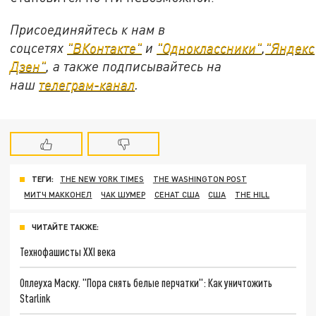
Присоединяйтесь к нам в
соцсетях
"ВКонтакте"
и
"Одноклассники"
,
"Яндекс
Дзен"
, а также подписывайтесь на
наш
телеграм-канал
.
ТЕГИ:
THE NEW YORK TIMES
THE WASHINGTON POST
МИТЧ МАККОНЕЛ
ЧАК ШУМЕР
СЕНАТ США
США
THE HILL
ЧИТАЙТЕ ТАКЖЕ:
Технофашисты XXI века
Оплеуха Маску. "Пора снять белые перчатки": Как уничтожить
Starlink