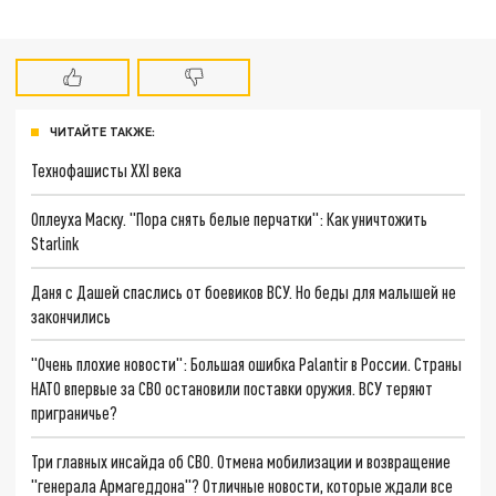
ЧИТАЙТЕ ТАКЖЕ:
Технофашисты XXI века
Оплеуха Маску. "Пора снять белые перчатки": Как уничтожить
Starlink
Даня с Дашей спаслись от боевиков ВСУ. Но беды для малышей не
закончились
"Очень плохие новости": Большая ошибка Palantir в России. Страны
НАТО впервые за СВО остановили поставки оружия. ВСУ теряют
приграничье?
Три главных инсайда об СВО. Отмена мобилизации и возвращение
"генерала Армагеддона"? Отличные новости, которые ждали все