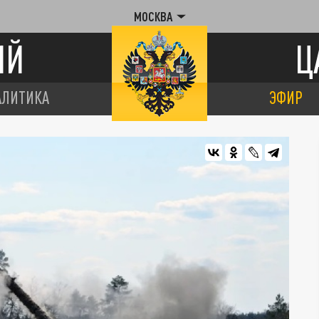
МОСКВА
ИЙ
Ц
АЛИТИКА
ЭФИР