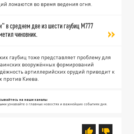
ий ломаются во время ведения огня.
" в среднем две из шести гаубиц M777
метил чиновник.
ких гаубиц тоже представляет проблему для
украинских вооружённых формирований
надёжность артиллерийских орудий приводит к
х против Киева.
сывайтесь на наши каналы
ыми узнавайте о главных новостях и важнейших событиях дня.