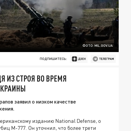
ФОТО: MIL.GOV.UA
ПОДПИШИТЕСЬ:
 ИЗ СТРОЯ ВО ВРЕМЯ
УКРАИНЫ
апов заявил о низком качестве
жения.
риканскому изданию National Defense, о
иц М-777. Он уточнил, что более трети