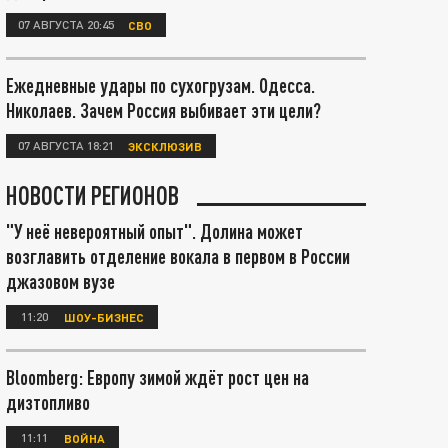
07 АВГУСТА 20:45
СВО
Ежедневные удары по сухогрузам. Одесса.
Николаев. Зачем Россия выбивает эти цели?
07 АВГУСТА 18:21
ЭКСКЛЮЗИВ
НОВОСТИ РЕГИОНОВ
"У неё невероятный опыт". Долина может
возглавить отделение вокала в первом в России
джазовом вузе
11:20
ШОУ-БИЗНЕС
Bloomberg: Европу зимой ждёт рост цен на
дизтопливо
11:11
ВОЙНА