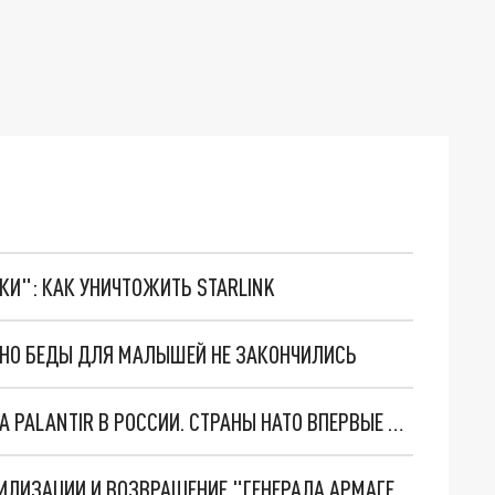
ТКИ": КАК УНИЧТОЖИТЬ STARLINK
. НО БЕДЫ ДЛЯ МАЛЫШЕЙ НЕ ЗАКОНЧИЛИСЬ
"ОЧЕНЬ ПЛОХИЕ НОВОСТИ": БОЛЬШАЯ ОШИБКА PALANTIR В РОССИИ. СТРАНЫ НАТО ВПЕРВЫЕ ЗА СВО ОСТАНОВИЛИ ПОСТАВКИ ОРУЖИЯ. ВСУ ТЕРЯЮТ ПРИГРАНИЧЬЕ?
ТРИ ГЛАВНЫХ ИНСАЙДА ОБ СВО. ОТМЕНА МОБИЛИЗАЦИИ И ВОЗВРАЩЕНИЕ "ГЕНЕРАЛА АРМАГЕДДОНА"? ОТЛИЧНЫЕ НОВОСТИ, КОТОРЫЕ ЖДАЛИ ВСЕ