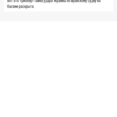
Вот это триллер! Тайна удара Украины по иранскому судну на
Каспии раскрыта