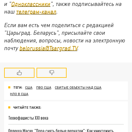
и "
Одноклассники
", также подписывайтесь на
наш
телеграм-канал
.
Если вам есть чем поделиться с редакцией
"Царьград. Беларусь", присылайте свои
наблюдения, вопросы, новости на электронную
почту
belorussia@Tsargrad.TV
.
ТЕГИ:
США
ПВО США
СБИТЫЕ ОБЪЕКТЫ НАД США
НЛО В США
ЧИТАЙТЕ ТАКЖЕ:
Технофашисты XXI века
Оплеуха Маску. "Пора снять белые перчатки": Как уничтожить