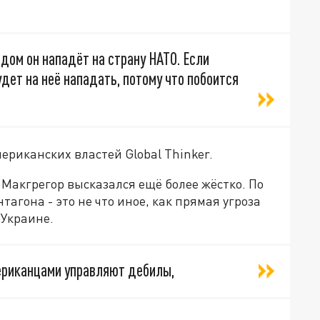
едом он нападёт на страну НАТО. Если
удет на неё нападать, потому что побоится
ериканских властей Global Thinker.
Макгрегор высказался ещё более жёстко. По
тагона - это не что иное, как прямая угроза
 Украине.
ериканцами управляют дебилы,