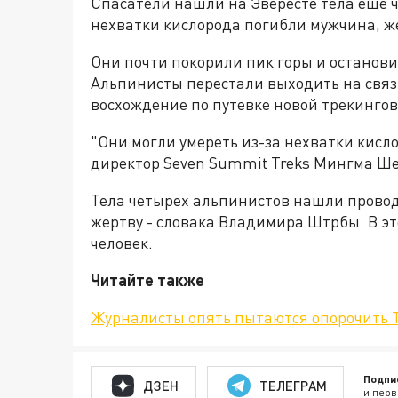
Спасатели нашли на Эвересте тела еще ч
нехватки кислорода погибли мужчина, ж
Они почти покорили пик горы и остановил
Альпинисты перестали выходить на связь
восхождение по путевке новой трекинго
"Они могли умереть из-за нехватки кисл
директор Seven Summit Treks Мингма Ш
Тела четырех альпинистов нашли проводн
жертву - словака Владимира Штрбы. В эт
человек.
Читайте также
Журналисты опять пытаются опорочить Т
Подпи
ДЗЕН
ТЕЛЕГРАМ
и перв