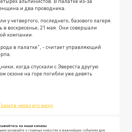
етырех альпинистов. В палатке из-за
енщина и два проводника.
и у четвертого, последнего, базового лагеря.
 в воскресенье, 21 мая. Они совершали
вой компании.
орода в палатке", - считает управляющий
ерпа.
ики, когда спускали с Эвереста другую
ом сезоне на горе погибли уже девять
рампа через его жену
сывайтесь на наши каналы
ыми узнавайте о главных новостях и важнейших событиях дня.