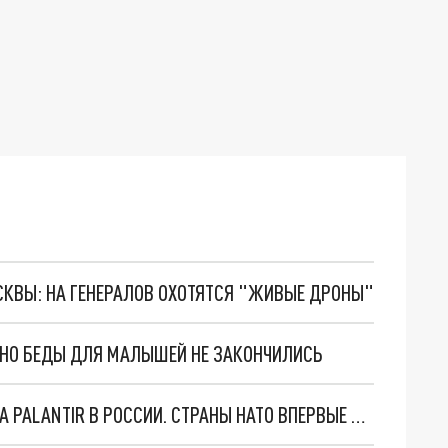
ОСКВЫ: НА ГЕНЕРАЛОВ ОХОТЯТСЯ "ЖИВЫЕ ДРОНЫ"
. НО БЕДЫ ДЛЯ МАЛЫШЕЙ НЕ ЗАКОНЧИЛИСЬ
"ОЧЕНЬ ПЛОХИЕ НОВОСТИ": БОЛЬШАЯ ОШИБКА PALANTIR В РОССИИ. СТРАНЫ НАТО ВПЕРВЫЕ ЗА СВО ОСТАНОВИЛИ ПОСТАВКИ ОРУЖИЯ. ВСУ ТЕРЯЮТ ПРИГРАНИЧЬЕ?