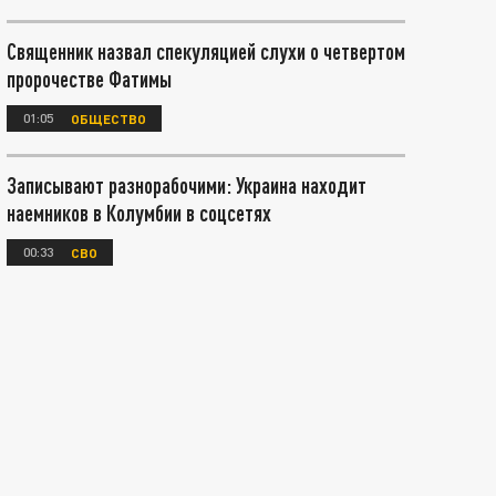
Священник назвал спекуляцией слухи о четвертом
пророчестве Фатимы
01:05
ОБЩЕСТВО
Записывают разнорабочими: Украина находит
наемников в Колумбии в соцсетях
00:33
СВО