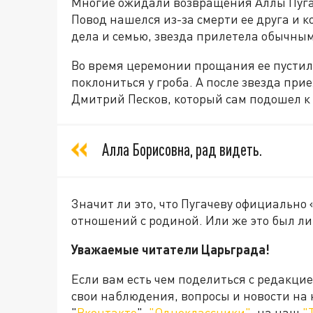
Многие ожидали возвращения Аллы Пугач
Повод нашелся из-за смерти ее друга и 
дела и семью, звезда прилетела обычным
Во время церемонии прощания ее пустили
поклониться у гроба. А после звезда при
Дмитрий Песков, который сам подошел к з
Алла Борисовна, рад видеть.
Значит ли это, что Пугачеву официально 
отношений с родиной. Или же это был л
Уважаемые читатели Царьграда!
Если вам есть чем поделиться с редакци
свои наблюдения, вопросы и новости на
"
Вконтакте
",
"Одноклассники"
, на наш
"