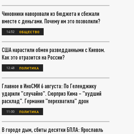
Чиновники наворовали из бюджета и сбежали
вместе с деньгами. Почему им это позволили?
14:52
ОБЩЕСТВО
США нарастили обмен разведданными с Киевом.
Как это отразится на России?
12:48
ПОЛИТИКА
Главное в ИноСМИ 6 августа: По Геленджику
ударили "случайно". Сюрприз Кима – "худший
расклад". Германия "перехватила" дрон
11:00
ПОЛИТИКА
В городе дым, сбиты десятки БПЛА: Ярославль