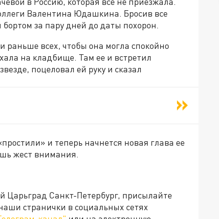
евой в Россию, которая все не приезжала.
коллеги Валентина Юдашкина. Бросив все
 бортом за пару дней до даты похорон.
 раньше всех, чтобы она могла спокойно
ехала на кладбище. Там ее и встретил
везде, поцеловал ей руку и сказал
«простили» и теперь начнется новая глава ее
ишь жест внимания.
ей Царьград Санкт-Петербург, присылайте
 наши странички в социальных сетях
Телеграм-канал"
или на электронную