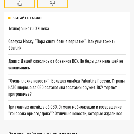
ЧИТАЙТЕ ТАКЖЕ:
Технофашисты XXI века
Оплеуха Маску. "Пора снять белые перчатки": Как уничтожить
Starlink
Даня с Дашей спаслись от боевиков ВСУ. Но беды для малышей не
закончились
"Очень плохие новости": Большая ошибка Palantir в России. Страны
НАТО впервые за СВО остановили поставки оружия. ВСУ теряют
приграничье?
Три главных инсайда об СВО. Отмена мобилизации и возвращение
"генерала Армагеддона"? Отличные новости, которые ждали все
Подписывайтесь на наши каналы