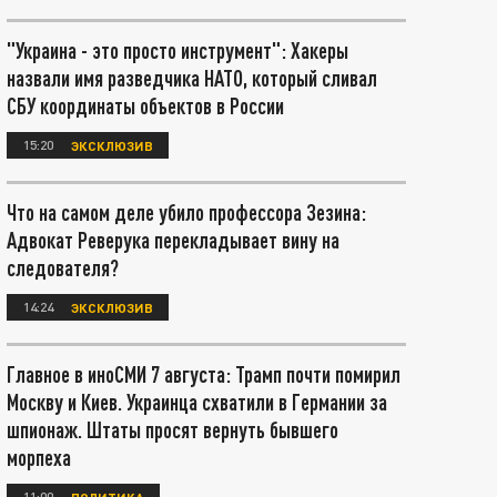
"Украина - это просто инструмент": Хакеры
назвали имя разведчика НАТО, который сливал
СБУ координаты объектов в России
15:20
ЭКСКЛЮЗИВ
Что на самом деле убило профессора Зезина:
Адвокат Реверука перекладывает вину на
следователя?
14:24
ЭКСКЛЮЗИВ
Главное в иноСМИ 7 августа: Трамп почти помирил
Москву и Киев. Украинца схватили в Германии за
шпионаж. Штаты просят вернуть бывшего
морпеха
11:00
ПОЛИТИКА