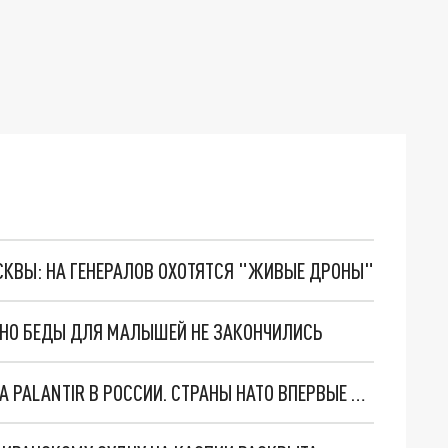
ОСКВЫ: НА ГЕНЕРАЛОВ ОХОТЯТСЯ "ЖИВЫЕ ДРОНЫ"
. НО БЕДЫ ДЛЯ МАЛЫШЕЙ НЕ ЗАКОНЧИЛИСЬ
"ОЧЕНЬ ПЛОХИЕ НОВОСТИ": БОЛЬШАЯ ОШИБКА PALANTIR В РОССИИ. СТРАНЫ НАТО ВПЕРВЫЕ ЗА СВО ОСТАНОВИЛИ ПОСТАВКИ ОРУЖИЯ. ВСУ ТЕРЯЮТ ПРИГРАНИЧЬЕ?