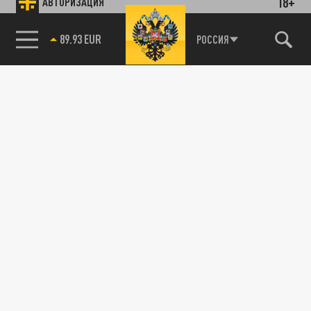
18+
АВТОРИЗАЦИЯ
89.93 EUR
РОССИЯ
115093, г. Москва, переулок Партийный,
д.1, к.57, стр.3, эт.1, пом.I, ком.45
Тел.:
+7 (495) 374-77-73
info@tsargrad.tv