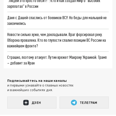
"Людей это просто бесит!": Кто и как создал миф о "высоких
зарплатах" в России
Даня с Дашей спаслись от боевиков ВСУ. Но беды для малышей не
закончились
Новости сильно хуже, чем докладывали. Враг форсировал реку.
Оборона провалена. Кто по глупости спалил позиции ВС России на
важнейшем фронте?
Страшно, поэтому атакует. Путин врежет Макрону Украиной. Трамп
– добавит за Иран
Подписывайтесь на наши каналы
и первыми узнавайте о главных новостях
и важнейших событиях дня.
ДЗЕН
ТЕЛЕГРАМ