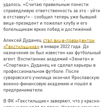
удалось. «Сч
итаю правильным понести
справедливую ответственность за это - уйти
в отставку!» -
сообщил теперь уже бывший
вице-президент и пожелал клубу и его
болельщикам ярких побед и достижений.
Алексей Дуданец
стал вице-президентом
«Текстильщика»
в
январе 2022 года.
До
назначения он был известен как
футбольный
агент.
Воспитанник академий
«Зенита» и
«Спартака»,
Дуданец не сделал карьеры в
профессиональном футболе
.
После
суворовского училища о
кончил Ярославскую
военно-финансовую академию
и пошёл в
предпринимател
и
.
В ФК «Текстильщик» заверяют, что у красно-
черных все идёт по плану. Недавно команда