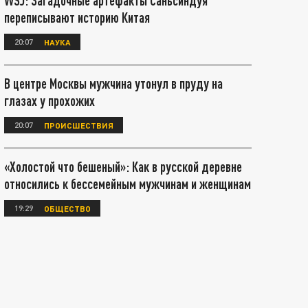
WSJ: Загадочные артефакты Саньсиндуя
переписывают историю Китая
20:07
НАУКА
В центре Москвы мужчина утонул в пруду на
глазах у прохожих
20:07
ПРОИСШЕСТВИЯ
«Холостой что бешеный»: Как в русской деревне
относились к бессемейным мужчинам и женщинам
19:29
ОБЩЕСТВО