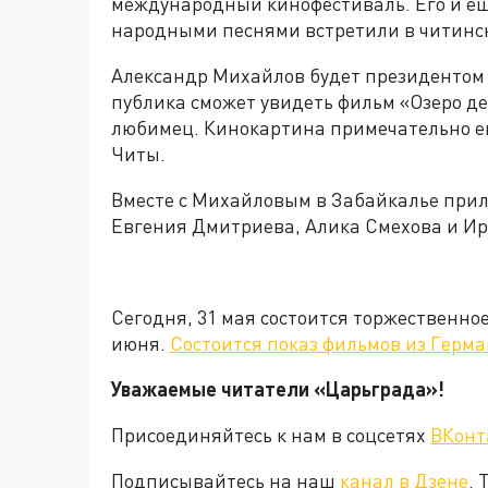
международный кинофестиваль. Его и ещё
народными песнями встретили в читинск
Александр Михайлов будет президентом 
публика сможет увидеть фильм «Озеро де
любимец. Кинокартина примечательно еще
Читы.
Вместе с Михайловым в Забайкалье прил
Евгения Дмитриева, Алика Смехова и И
Сегодня, 31 мая состоится торжественно
июня.
Состоится показ фильмов из Герм
Уважаемые читатели «Царьград
Присоединяйтесь к нам в соцсетях
ВКонт
Подписывайтесь на наш
канал в Дзене
. 