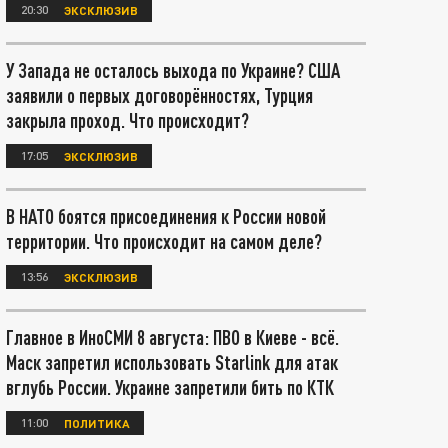
20:30
ЭКСКЛЮЗИВ
У Запада не осталось выхода по Украине? США
заявили о первых договорённостях, Турция
закрыла проход. Что происходит?
17:05
ЭКСКЛЮЗИВ
В НАТО боятся присоединения к России новой
территории. Что происходит на самом деле?
13:56
ЭКСКЛЮЗИВ
Главное в ИноСМИ 8 августа: ПВО в Киеве - всё.
Маск запретил использовать Starlink для атак
вглубь России. Украине запретили бить по КТК
11:00
ПОЛИТИКА