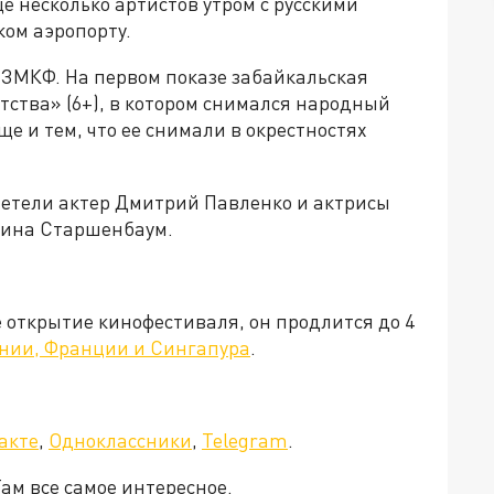
 несколько артистов утром с русскими
ом аэропорту.
ЗМКФ. На первом показе забайкальская
тства» (6+), в котором снимался народный
 и тем, что ее снимали в окрестностях
етели актер Дмитрий Павленко и актрисы
рина Старшенбаум.
е открытие кинофестиваля, он продлится до 4
ании, Франции и Сингапура
.
а»!
акте
,
Одноклассники
,
Telegram
.
Там все самое интересное.