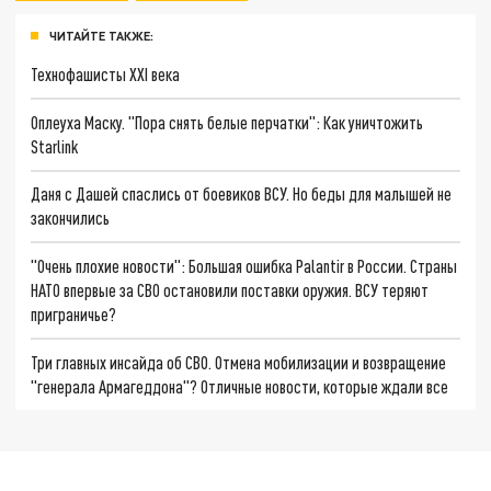
ЧИТАЙТЕ ТАКЖЕ:
Технофашисты XXI века
Оплеуха Маску. "Пора снять белые перчатки": Как уничтожить
Starlink
Даня с Дашей спаслись от боевиков ВСУ. Но беды для малышей не
закончились
"Очень плохие новости": Большая ошибка Palantir в России. Страны
НАТО впервые за СВО остановили поставки оружия. ВСУ теряют
приграничье?
Три главных инсайда об СВО. Отмена мобилизации и возвращение
"генерала Армагеддона"? Отличные новости, которые ждали все