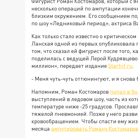
Фигурист Роман Костомаров, который с я
несколько операций по ампутации конечн
близким окружением. Его сообщением п
по шоу «Ледниковый период», актриса В
Как только стало известно о критическо
Ланская одной из первых опубликовала п
том, что сказал ей фигурист после того, 
поделилась с ведущей Лерой Кудрявцево
миллион», передает издание
Starhit.ru
.
- Меня чуть-чуть оттюнингуют, и я снова б
Напомним, Роман Костомаров
попал в бо
выступлений в ледовом шоу, часть из ко
температуре ниже -25 градусов. Прослав
тяжелой пневмонией. Позже у него разви
кровообращением. Чтобы спасти ему жиз
месяца
ампутировать Роману Костомарову