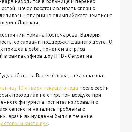
нваря находится в больнице и перенес
остей, начал восстанавливать связи с
оделилась напарница олимпийского чемпиона
алерия Ланская.
м состоянии Романа Костомарова, Валерия
осты со словами поддержки давнего друга. О
как пришел в себя, Романом актриса
й в рамках эфира шоу НТВ «Секрет на
уду работать. Вот его слова, - сказала она.
льницу 10 января текущего года
после серии
торых проходила на открытом воздухе при
ленного фигуриста госпитализировали с
лся сепсис, и начались проблемы с
нь, врачи вынуждены были в течение
 стопы и кисти рук
.