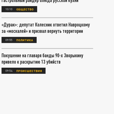
гастрольный райдер блюда русской кухни
10:10
ОБЩЕСТВО
«Дурак»: депутат Колесник ответил Навроцкому
за «москалей» и призвал вернуть территории
09:55
ПОЛИТИКА
Покушение на главаря банды 90-х Зворыкину
привело к раскрытию 13 убийств
09:54
ПРОИСШЕСТВИЯ