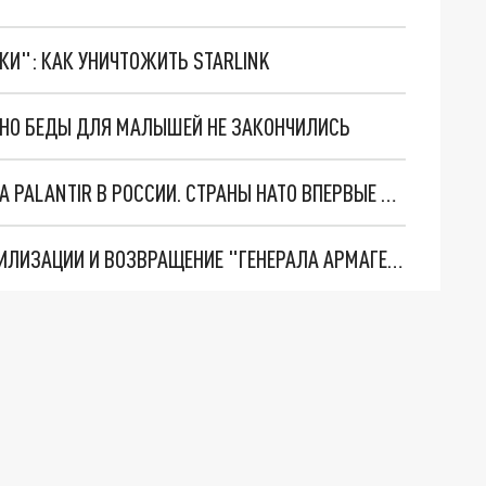
ТКИ": КАК УНИЧТОЖИТЬ STARLINK
. НО БЕДЫ ДЛЯ МАЛЫШЕЙ НЕ ЗАКОНЧИЛИСЬ
"ОЧЕНЬ ПЛОХИЕ НОВОСТИ": БОЛЬШАЯ ОШИБКА PALANTIR В РОССИИ. СТРАНЫ НАТО ВПЕРВЫЕ ЗА СВО ОСТАНОВИЛИ ПОСТАВКИ ОРУЖИЯ. ВСУ ТЕРЯЮТ ПРИГРАНИЧЬЕ?
ТРИ ГЛАВНЫХ ИНСАЙДА ОБ СВО. ОТМЕНА МОБИЛИЗАЦИИ И ВОЗВРАЩЕНИЕ "ГЕНЕРАЛА АРМАГЕДДОНА"? ОТЛИЧНЫЕ НОВОСТИ, КОТОРЫЕ ЖДАЛИ ВСЕ