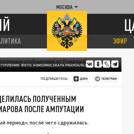
МОСКВА
ИЙ
Ц
АЛИТИКА
ЭФИР
СТУПЛЕНИЯ. ФОТО: KOMSOMOLSKAYA PRAVDA/GLOBALLOOKPRESS
ПОДПИШИТЕСЬ:
ОДЕЛИЛАСЬ ПОЛУЧЕННЫМ
МАРОВА ПОСЛЕ АМПУТАЦИИ
й период», после чего сдружилась.