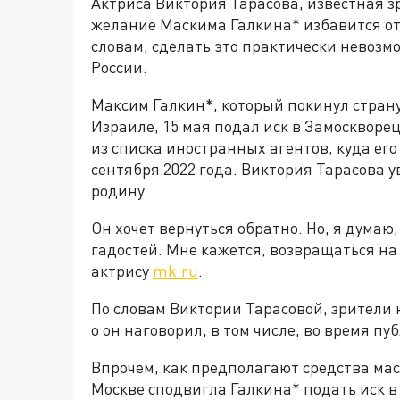
Актриса Виктория Тарасова, известная з
желание Маскима Галкина* избавится от 
словам, сделать это практически невоз
России.
Максим Галкин*, который покинул страну
Израиле, 15 мая подал иск в Замоскворе
из списка иностранных агентов, куда ег
сентября 2022 года. Виктория Тарасова у
родину.
Он хочет вернуться обратно. Но, я дума
гадостей. Мне кажется, возвращаться на 
актрису
mk.ru
.
По словам Виктории Тарасовой, зрители ю
о он наговорил, в том числе, во время п
Впрочем, как предполагают средства мас
Москве сподвигла Галкина* подать иск в 