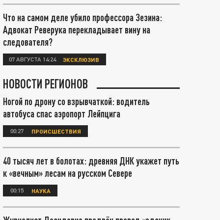
Что на самом деле убило профессора Зезина:
Адвокат Реверука перекладывает вину на
следователя?
07 АВГУСТА 14:24
ЭКСКЛЮЗИВ
НОВОСТИ РЕГИОНОВ
Ногой по дрону со взрывчаткой: водитель
автобуса спас аэропорт Лейпцига
00:27
ПРОИСШЕСТВИЯ
40 тысяч лет в болотах: древняя ДНК укажет путь
к «вечным» лесам на русском Севере
00:15
НАУКА