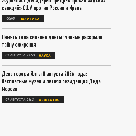
Журналист Десидерио предрёк провал «адских
санкций» США против России и Ирана
00:05
ПОЛИТИКА
Память тела сильнее диеты: учёные раскрыли
тайну ожирения
07 АВГУСТА 23:50
НАУКА
День города Ялты 8 августа 2026 года:
бесплатные музеи и летняя резиденция Деда
Мороза
07 АВГУСТА 23:41
ОБЩЕСТВО