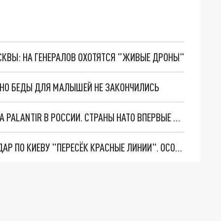
ОСКВЫ: НА ГЕНЕРАЛОВ ОХОТЯТСЯ "ЖИВЫЕ ДРОНЫ"
. НО БЕДЫ ДЛЯ МАЛЫШЕЙ НЕ ЗАКОНЧИЛИСЬ
"ОЧЕНЬ ПЛОХИЕ НОВОСТИ": БОЛЬШАЯ ОШИБКА PALANTIR В РОССИИ. СТРАНЫ НАТО ВПЕРВЫЕ ЗА СВО ОСТАНОВИЛИ ПОСТАВКИ ОРУЖИЯ. ВСУ ТЕРЯЮТ ПРИГРАНИЧЬЕ?
"ТЕРПЕНИЕ ПУТИНА ЛОПНУЛО". РЕКОРДНЫЙ УДАР ПО КИЕВУ "ПЕРЕСЁК КРАСНЫЕ ЛИНИИ". ОСОБЫЕ СПЕЦЫ КНДР НА ЛБС? ТАЙНЫЕ ПЕРЕГОВОРЫ ЕВРОПЫ И МОСКВЫ