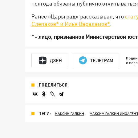
полгода обязаны публично отчитываться о
Ранее «Царьград» рассказывал, что
стат
Слепаков* и Илья Вараламов*
.
*- лицо, признанное Министерством юс
Подпи
ДЗЕН
ТЕЛЕГРАМ
и перв
ПОДЕЛИТЬСЯ:
ТЕГИ:
МАКСИМ ГАЛКИН
МАКСИМ ГАЛКИН ИНОАГЕН