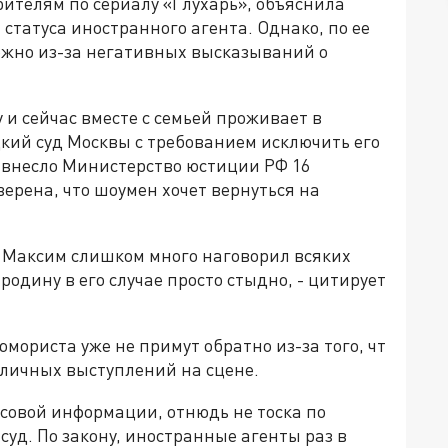
рителям по сериалу «Глухарь», объяснила
статуса иностранного агента. Однако, по ее
можно из-за негативных высказываний о
 и сейчас вместе с семьей проживает в
цкий суд Москвы с требованием исключить его
о внесло Министерство юстиции РФ 16
верена, что шоумен хочет вернуться на
ю, Максим слишком много наговорил всяких
родину в его случае просто стыдно, - цитирует
мориста уже не примут обратно из-за того, чт
убличных выступлений на сцене.
совой информации, отнюдь не тоска по
суд. По закону, иностранные агенты раз в