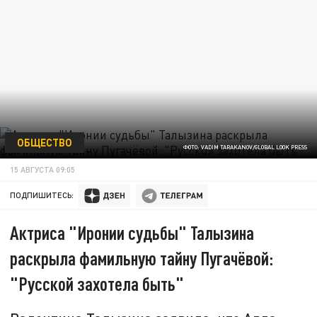
ОБЩЕСТВО
ФОТО: VADIM TARAKANOV/GLOBAL LOOK PRESS
15 АВГУСТА 09:05
ПОДПИШИТЕСЬ:
Актриса "Иронии судьбы" Талызина
раскрыла фамильную тайну Пугачёвой:
"Русской захотела быть"