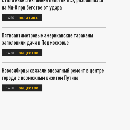
Стали известны имена пилотов ВСУ, разбившихся
на Ми-8 при бегстве от удара
14:50
ПОЛИТИКА
Пятисантиметровые американские тараканы
заполонили дачи в Подмосковье
14:38
ОБЩЕСТВО
Новосибирцы связали внезапный ремонт в центре
города с возможным визитом Путина
14:38
ОБЩЕСТВО