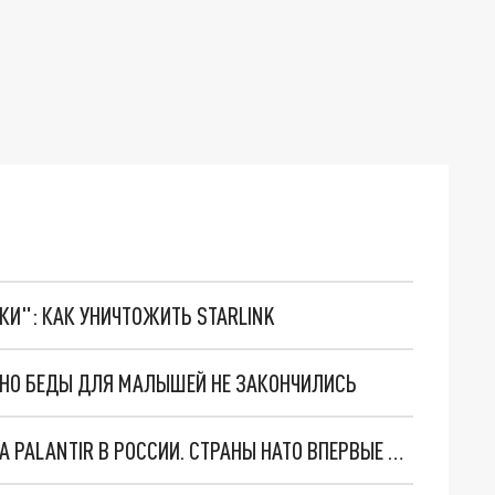
ТКИ": КАК УНИЧТОЖИТЬ STARLINK
. НО БЕДЫ ДЛЯ МАЛЫШЕЙ НЕ ЗАКОНЧИЛИСЬ
"ОЧЕНЬ ПЛОХИЕ НОВОСТИ": БОЛЬШАЯ ОШИБКА PALANTIR В РОССИИ. СТРАНЫ НАТО ВПЕРВЫЕ ЗА СВО ОСТАНОВИЛИ ПОСТАВКИ ОРУЖИЯ. ВСУ ТЕРЯЮТ ПРИГРАНИЧЬЕ?