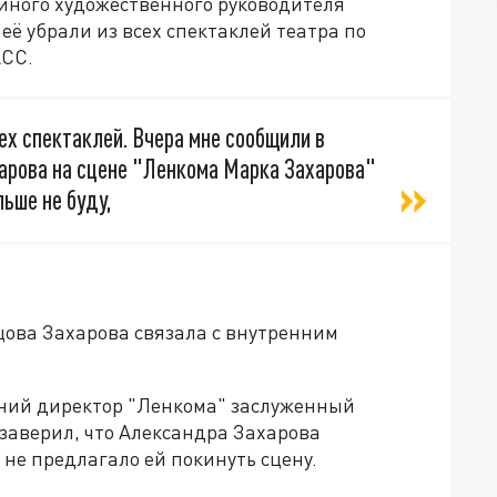
ойного художественного руководителя
её убрали из всех спектаклей театра по
АСС.
ех спектаклей. Вчера мне сообщили в
харова на сцене "Ленкома Марка Захарова"
льше не буду,
цова Захарова связала с внутренним
ний директор "Ленкома" заслуженный
заверил, что Александра Захарова
 не предлагало ей покинуть сцену.