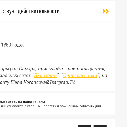
тствует действительности,
1983 года.
 Царьград Самара, присылайте свои наблюдения,
иальных сетях "
ВКонтакте
", "
Одноклассники
", на
очту Elena.Voroncova@Tsargrad.TV.
сывайтесь на наши каналы
ыми узнавайте о главных новостях и важнейших событиях дня.