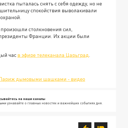
вистка пыталась снять с себя одежду, но не
рушительницу спокойствия выволакивали
 охраной.
 произошли столкновения сил,
президенты Франции. Их акции были
дый час
в эфире телеканала Царьград
.
и Париж дымовыми шашками - видео
сывайтесь на наши каналы
ыми узнавайте о главных новостях и важнейших событиях дня.