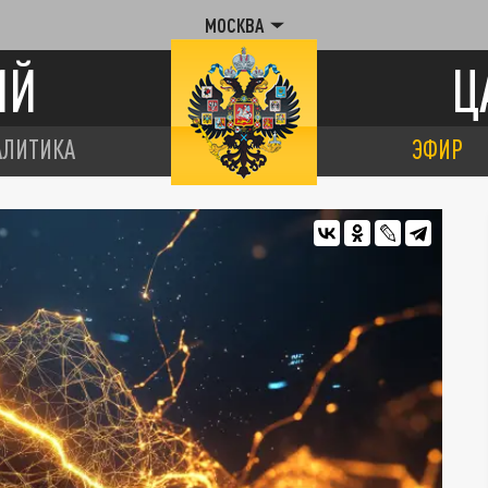
МОСКВА
ИЙ
Ц
АЛИТИКА
ЭФИР