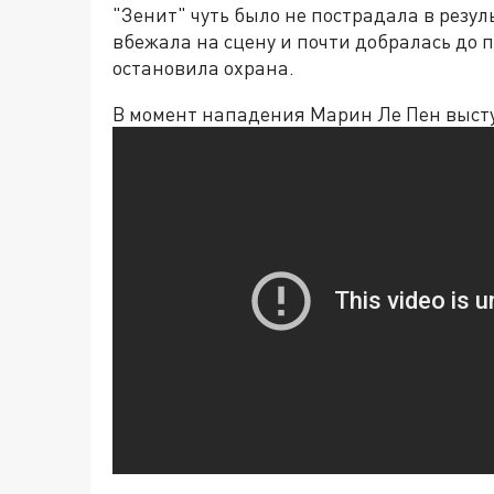
"Зенит" чуть было не пострадала в резу
вбежала на сцену и почти добралась до 
остановила охрана.
В момент нападения Марин Ле Пен высту