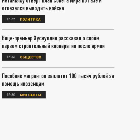
Нетаньяху отверг план Совета мира по Газе и
отказался выводить войска
15:47
ПОЛИТИКА
Вице-премьер Хуснуллин рассказал о своём
первом строительный кооператив после армии
15:46
ОБЩЕСТВО
Пособник мигрантов заплатит 100 тысяч рублей за
помощь иноземцам
15:30
МИГРАНТЫ