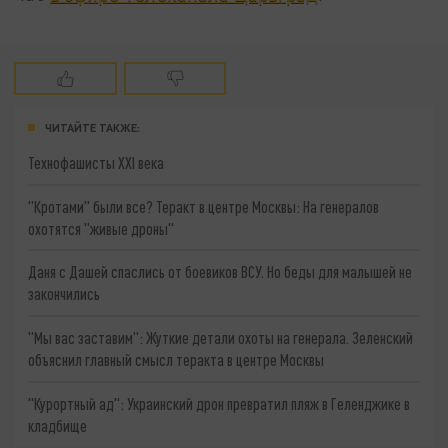
ЧИТАЙТЕ ТАКЖЕ:
Технофашисты XXI века
"Кротами" были все? Теракт в центре Москвы: На генералов
охотятся "живые дроны"
Даня с Дашей спаслись от боевиков ВСУ. Но беды для малышей не
закончились
"Мы вас заставим": Жуткие детали охоты на генерала. Зеленский
объяснил главный смысл теракта в центре Москвы
"Курортный ад": Украинский дрон превратил пляж в Геленджике в
кладбище