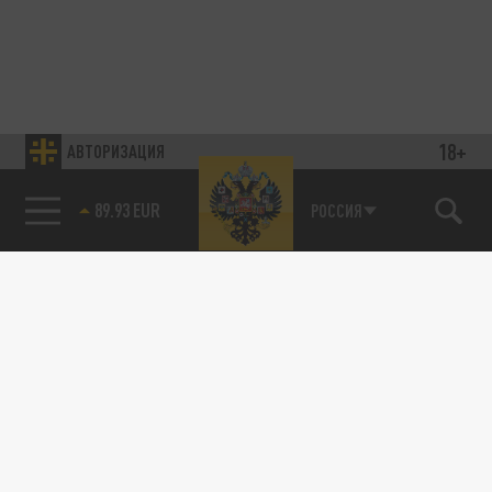
18+
АВТОРИЗАЦИЯ
89.93 EUR
РОССИЯ