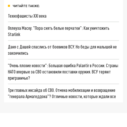
ЧИТАЙТЕ ТАКЖЕ:
Технофашисты XXI века
Оплеуха Маску. "Пора снять белые перчатки": Как уничтожить
Starlink
Даня с Дашей спаслись от боевиков ВСУ. Но беды для малышей не
закончились
"Очень плохие новости": Большая ошибка Palantir в России. Страны
НАТО впервые за СВО остановили поставки оружия. ВСУ теряют
приграничье?
Три главных инсайда об СВО. Отмена мобилизации и возвращение
"генерала Армагеддона"? Отличные новости, которые ждали все