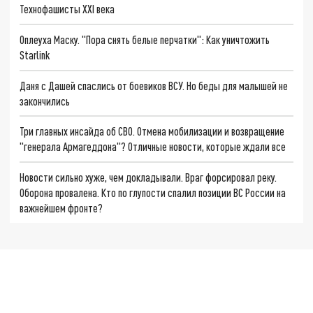
Технофашисты XXI века
Оплеуха Маску. "Пора снять белые перчатки": Как уничтожить
Starlink
Даня с Дашей спаслись от боевиков ВСУ. Но беды для малышей не
закончились
Три главных инсайда об СВО. Отмена мобилизации и возвращение
"генерала Армагеддона"? Отличные новости, которые ждали все
Новости сильно хуже, чем докладывали. Враг форсировал реку.
Оборона провалена. Кто по глупости спалил позиции ВС России на
важнейшем фронте?