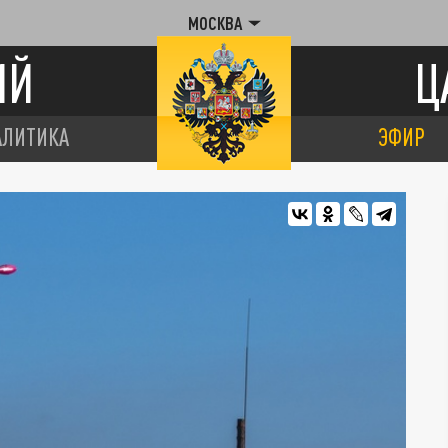
МОСКВА
ИЙ
Ц
АЛИТИКА
ЭФИР