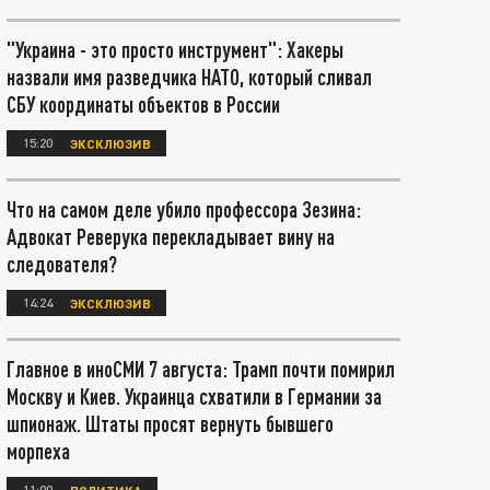
"Украина - это просто инструмент": Хакеры
назвали имя разведчика НАТО, который сливал
СБУ координаты объектов в России
15:20
ЭКСКЛЮЗИВ
Что на самом деле убило профессора Зезина:
Адвокат Реверука перекладывает вину на
следователя?
14:24
ЭКСКЛЮЗИВ
Главное в иноСМИ 7 августа: Трамп почти помирил
Москву и Киев. Украинца схватили в Германии за
шпионаж. Штаты просят вернуть бывшего
морпеха
11:00
ПОЛИТИКА