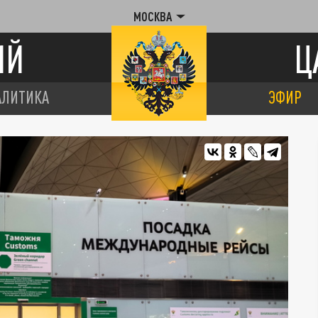
МОСКВА
ИЙ
Ц
АЛИТИКА
ЭФИР