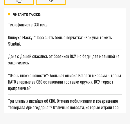
ЧИТАЙТЕ ТАКЖЕ:
Технофашисты XXI века
Оплеуха Маску. "Пора снять белые перчатки": Как уничтожить
Starlink
Даня с Дашей спаслись от боевиков ВСУ. Но беды для малышей не
закончились
"Очень плохие новости": Большая ошибка Palantir в России. Страны
НАТО впервые за СВО остановили поставки оружия. ВСУ теряют
приграничье?
Три главных инсайда об СВО. Отмена мобилизации и возвращение
"генерала Армагеддона"? Отличные новости, которые ждали все