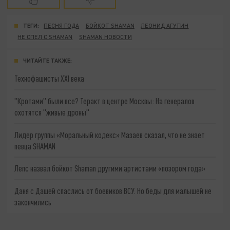
ТЕГИ:
ПЕСНЯ ГОДА
БОЙКОТ SHAMAN
ЛЕОНИД АГУТИН
НЕ СПЕЛ С SHAMAN
SHAMAN НОВОСТИ
ЧИТАЙТЕ ТАКЖЕ:
Технофашисты XXI века
"Кротами" были все? Теракт в центре Москвы: На генералов
охотятся "живые дроны"
Лидер группы «Моральный кодекс» Мазаев сказал, что не знает
певца SHAMAN
Лепс назвал бойкот Shaman другими артистами «позором года»
Даня с Дашей спаслись от боевиков ВСУ. Но беды для малышей не
закончились