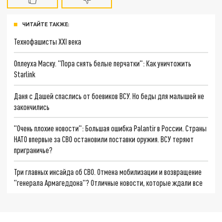
ЧИТАЙТЕ ТАКЖЕ:
Технофашисты XXI века
Оплеуха Маску. "Пора снять белые перчатки": Как уничтожить
Starlink
Даня с Дашей спаслись от боевиков ВСУ. Но беды для малышей не
закончились
"Очень плохие новости": Большая ошибка Palantir в России. Страны
НАТО впервые за СВО остановили поставки оружия. ВСУ теряют
приграничье?
Три главных инсайда об СВО. Отмена мобилизации и возвращение
"генерала Армагеддона"? Отличные новости, которые ждали все