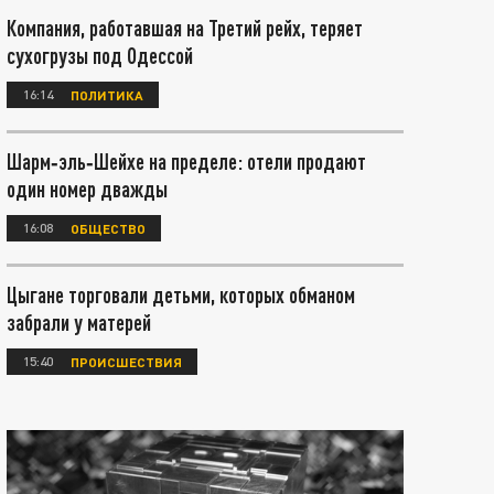
Компания, работавшая на Третий рейх, теряет
сухогрузы под Одессой
16:14
ПОЛИТИКА
Шарм‑эль‑Шейхе на пределе: отели продают
один номер дважды
16:08
ОБЩЕСТВО
Цыгане торговали детьми, которых обманом
забрали у матерей
15:40
ПРОИСШЕСТВИЯ