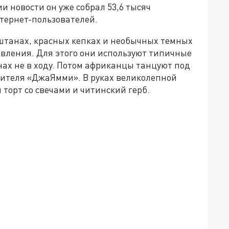
и новости он уже собрал 53,6 тысяч
нтернет-пользователей.
штанах, красных кепках и необычных темных
авления. Для этого они используют типичные
нах не в ходу. Потом африканцы танцуют под
нителя «ДжаЯмми». В руках великолепной
торт со свечами и читинский герб.