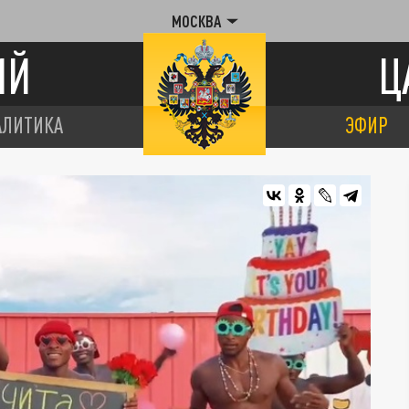
МОСКВА
ИЙ
Ц
АЛИТИКА
ЭФИР