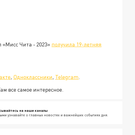
л «Мисс Чита - 2023»
получила 19-летняя
а»!
акте
,
Одноклассники
,
Telegram
.
Там все самое интересное.
сывайтесь на наши каналы
ыми узнавайте о главных новостях и важнейших событиях дня.