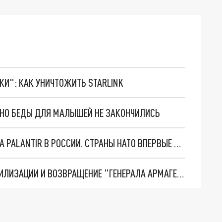
ТКИ": КАК УНИЧТОЖИТЬ STARLINK
. НО БЕДЫ ДЛЯ МАЛЫШЕЙ НЕ ЗАКОНЧИЛИСЬ
"ОЧЕНЬ ПЛОХИЕ НОВОСТИ": БОЛЬШАЯ ОШИБКА PALANTIR В РОССИИ. СТРАНЫ НАТО ВПЕРВЫЕ ЗА СВО ОСТАНОВИЛИ ПОСТАВКИ ОРУЖИЯ. ВСУ ТЕРЯЮТ ПРИГРАНИЧЬЕ?
ТРИ ГЛАВНЫХ ИНСАЙДА ОБ СВО. ОТМЕНА МОБИЛИЗАЦИИ И ВОЗВРАЩЕНИЕ "ГЕНЕРАЛА АРМАГЕДДОНА"? ОТЛИЧНЫЕ НОВОСТИ, КОТОРЫЕ ЖДАЛИ ВСЕ