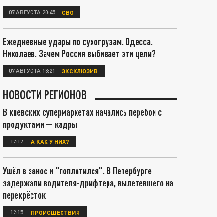
07 АВГУСТА 20:45
СВО
Ежедневные удары по сухогрузам. Одесса.
Николаев. Зачем Россия выбивает эти цели?
07 АВГУСТА 18:21
ЭКСКЛЮЗИВ
НОВОСТИ РЕГИОНОВ
В киевских супермаркетах начались перебои с
продуктами — кадры
12:17
А КАК У НИХ?
Ушёл в занос и "поплатился". В Петербурге
задержали водителя-дрифтера, вылетевшего на
перекрёсток
12:15
ПРОИСШЕСТВИЯ