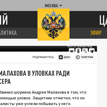
МОСКВА
ИЙ
Ц
АЛИТИКА
ЭФИР
ФОТО: ЦАРЬГРАД
ПОДПИШИТЕСЬ:
МАЛАХОВА В УЛОВКАХ РАДИ
СЕРА
винил шоумена Андрея Малахова в том, что
помощью уловок. Защитник отметил, что он
налисты уже успели побывать у него.