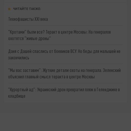
ЧИТАЙТЕ ТАКЖЕ:
Технофашисты XXI века
"Кротами" были все? Теракт в центре Москвы: На генералов
охотятся "живые дроны"
Даня с Дашей спаслись от боевиков ВСУ. Но беды для малышей не
закончились
"Мы вас заставим": Жуткие детали охоты на генерала. Зеленский
объяснил главный смысл теракта в центре Москвы
"Курортный ад": Украинский дрон превратил пляж в Геленджике в
кладбище