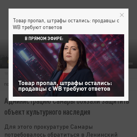
Товар пропал, штрафы остались: продавцы с
WB требуют ответов
В ПРЯМОМ ЭФИРЕ:
ОБЩЕСТВО
ФОТО: ZAMIR USMANOV/GLOBAL LOOK PRESS
10 НОЯБРЯ 17:57
ПОДПИШИТЕСЬ:
Администрацию Самары обязали защитить
объект культурного наследия
Для этого прокуратуре Самары
потребовалось обратиться в Ленинский