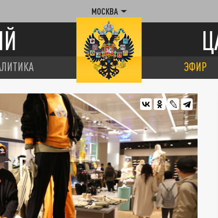
МОСКВА
ИЙ
Ц
АЛИТИКА
ЭФИР