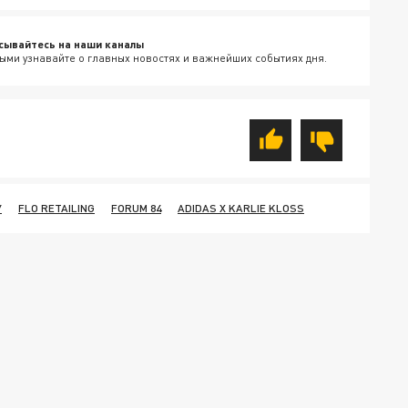
сывайтесь на наши каналы
ыми узнавайте о главных новостях и важнейших событиях дня.
У
FLO RETAILING
FORUM 84
ADIDAS X KARLIE KLOSS