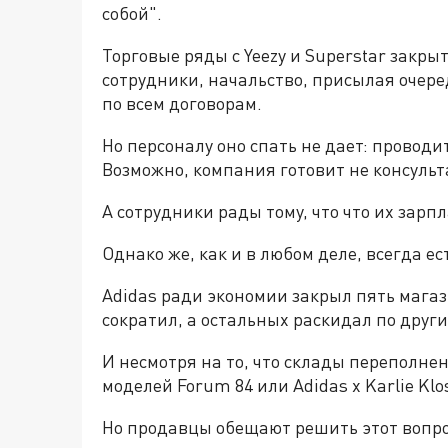
собой".
Торговые ряды с Yeezy и Superstar закры
сотрудники, начальство, присылая очере
по всем договорам.
Но персоналу оно спать не дает: проводи
Возможно, компания готовит не консульта
А сотрудники рады тому, что что их зарпл
Однако же, как и в любом деле, всегда ес
Adidas ради экономии закрыл пять магаз
сократил, а остальных раскидал по други
И несмотря на то, что склады переполнен
моделей Forum 84 или Adidas x Karlie Klo
Но продавцы обещают решить этот вопр