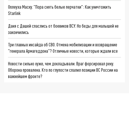
Оплеуха Маску. "Пора снять белые перчатки": Как уничтожить
Starlink
Даня с Дашей спаслись от боевиков ВСУ. Но беды для малышей не
закончились
Три главных инсайда об СВО. Отмена мобилизации и возвращение
"генерала Армагеддона"? Отличные новости, которые ждали все
Новости сильно хуже, чем докладывали. Враг форсировал реку.
Оборона провалена. Кто по глупости спалил позиции ВС России на
важнейшем фронте?