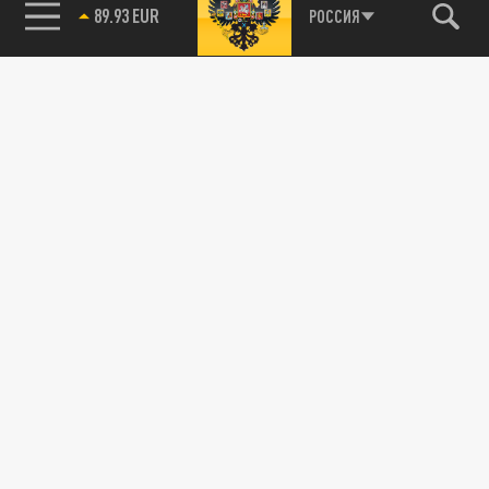
89.93 EUR
РОССИЯ
115093, г. Москва, переулок Партийный,
д.1, к.57, стр.3, эт.1, пом.I, ком.45
Тел.:
+7 (495) 374-77-73
info@tsargrad.tv
Адрес для пресс-релизов
press@tsargrad.tv