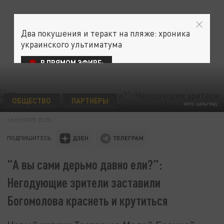
Два покушения и теракт на пляже: хроника
украинского ультиматума
В ПРЯМОМ ЭФИРЕ:
ОБЩЕСТВО
ПАРТНЕРЫ
ФОТО: ЦАРЬГРАД
06 НОЯБРЯ 23:35
ПОДПИШИТЕСЬ:
"А вы сами дерьмо давно ели?":
Негодующие зрители заставили
Богомолова краснеть и крутиться