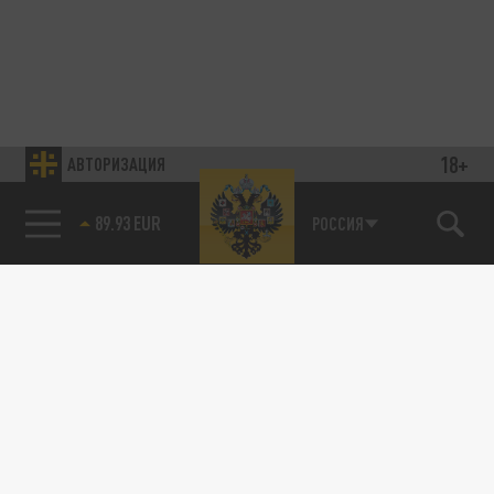
18+
АВТОРИЗАЦИЯ
89.93 EUR
РОССИЯ