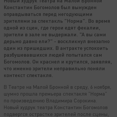
Новый худрук Театра на Малой Бронной
Константин Богомолов был вынужден
оправдываться перед негодующими
зрителями за спектакль "Норма". Во время
одной из сцен, где герои едят фекалии,
зрители в зале не выдержали. "А вы сами
дерьмо давно ели?" - воскликнул внезапно
один из пришедших. В антракте успокоить
разбушевавшихся людей попытался сам
Богомолов. Он краснел и крутился, заявляя,
что именно зрители неправильно поняли
контекст спектакля.
В Театре на Малой Бронной в среду, 6 ноября,
шумно прошла премьера спектакля "Норма"
по произведению Владимира Сорокина.
Новый худрук театра Константин Богомолов
подвергся острастке зрителей после сцены,