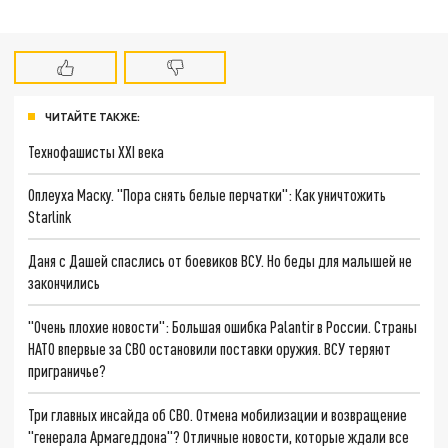
ЧИТАЙТЕ ТАКЖЕ:
Технофашисты XXI века
Оплеуха Маску. "Пора снять белые перчатки": Как уничтожить
Starlink
Даня с Дашей спаслись от боевиков ВСУ. Но беды для малышей не
закончились
"Очень плохие новости": Большая ошибка Palantir в России. Страны
НАТО впервые за СВО остановили поставки оружия. ВСУ теряют
приграничье?
Три главных инсайда об СВО. Отмена мобилизации и возвращение
"генерала Армагеддона"? Отличные новости, которые ждали все