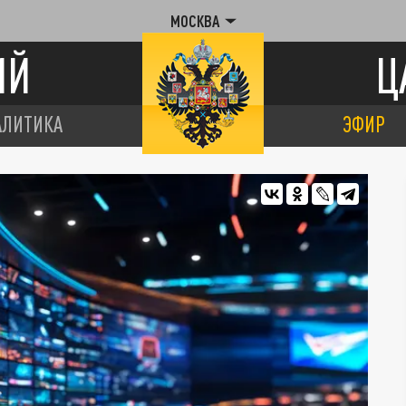
МОСКВА
ИЙ
Ц
АЛИТИКА
ЭФИР