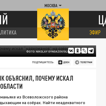
МОСКВА
ИЙ
Ц
АЛИТИКА
ЭФИР
ФОТО: NIKOLAY GYNGAZOV/GLOBALLOOKPRESS
ПОДПИШИТЕСЬ:
ЯК ОБЪЯСНИЛ, ПОЧЕМУ ИСКАЛ
НОБЛАСТИ
 маньяке из Всеволожского района
тдыхающим на озёрах. Найти неадекватного