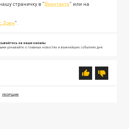
нашу страничку в "
Вконтакте
" или на
с.Дзен
".
сывайтесь на наши каналы
ыми узнавайте о главных новостях и важнейших событиях дня.
УБОРЩИК