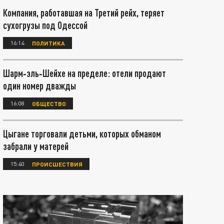
Компания, работавшая на Третий рейх, теряет
сухогрузы под Одессой
16:14
ПОЛИТИКА
Шарм‑эль‑Шейхе на пределе: отели продают
один номер дважды
16:08
ОБЩЕСТВО
Цыгане торговали детьми, которых обманом
забрали у матерей
15:40
ПРОИСШЕСТВИЯ