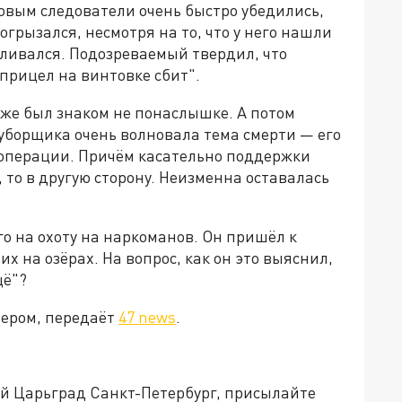
цовым следователи очень быстро убедились,
огрызался, несмотря на то, что у него нашли
еливался. Подозреваемый твердил, что
"прицел на винтовке сбит".
уже был знаком не понаслышке. А потом
-уборщика очень волновала тема смерти — его
цоперации. Причём касательно поддержки
, то в другую сторону. Неизменна оставалась
го на охоту на наркоманов. Он пришёл к
х на озёрах. На вопрос, как он это выяснил,
щё"?
пером, передаёт
47 news
.
ей Царьград Санкт-Петербург, присылайте