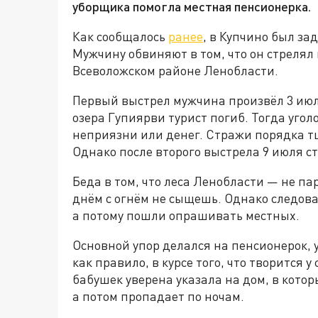
уборщика помогла местная пенсионерка.
Как сообщалось
ранее
, в Купчино был з
Мужчину обвиняют в том, что он стрелял
Всеволожском районе Ленобласти.
Первый выстрел мужчина произвёл 3 июля
озера Гупиярви турист погиб. Тогда уго
неприязни или денег. Стражи порядка т
Однако после второго выстрела 9 июля ст
Беда в том, что леса Ленобласти — не па
днём с огнём не сыщешь. Однако следова
а потому пошли опрашивать местных.
Основной упор делался на пенсионерок, 
как правило, в курсе того, что творится 
бабушек уверена указала на дом, в кот
а потом пропадает по ночам.