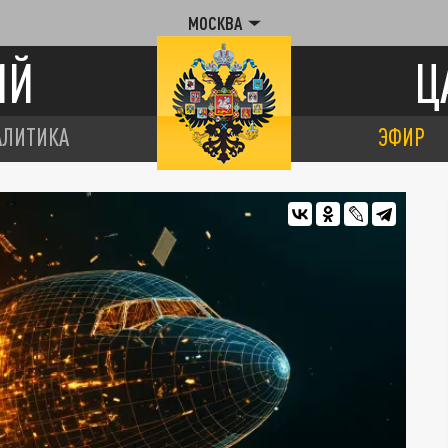
МОСКВА
ИЙ
Ц
АЛИТИКА
ЭФИР