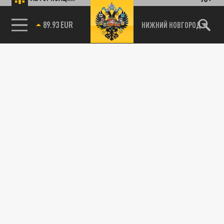
89.93 EUR
НИЖНИЙ НОВГОРОД
115093, г. Москва, переулок Партийный,
д.1, к.57, стр.3, эт.1, пом.I, ком.45
Тел.:
+7 (495) 374-77-73
info@tsargrad.tv