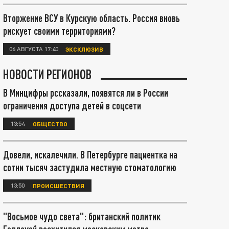
Вторжение ВСУ в Курскую область. Россия вновь
рискует своими территориями?
06 АВГУСТА 17:40
ЭКСКЛЮЗИВ
НОВОСТИ РЕГИОНОВ
В Минцифры рссказали, появятся ли в России
ограничения доступа детей в соцсети
13:54
ОБЩЕСТВО
Довели, искалечили. В Петербурге пациентка на
сотни тысяч застудила местную стоматологию
13:50
ПРОИСШЕСТВИЯ
"Восьмое чудо света": британский политик