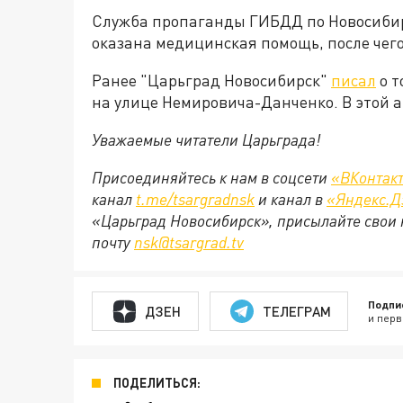
Служба пропаганды ГИБДД по Новосибир
оказана медицинская помощь, после чег
Ранее "Царьград Новосибирск"
писал
о т
на улице Немировича-Данченко. В этой 
Уважаемые читатели Царьграда!
Присоединяйтесь к нам в соцсети
«ВКонтак
канал
t.me/tsargradnsk
и канал в
«Яндекс.Д
«Царьград Новосибирск», присылайте свои 
почту
nsk@tsargrad.tv
Подпи
ДЗЕН
ТЕЛЕГРАМ
и перв
ПОДЕЛИТЬСЯ: